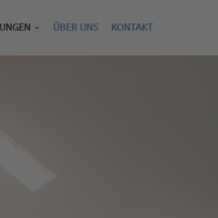
TUNGEN
ÜBER UNS
KONTAKT
ng nach einem
eustadt an der Weinstraße bieten Ihnen
eine
Bautrocknung
, eine
Leckortung
oder
erechte Sanierung und Renovierung nach
gkeit in den Wänden.