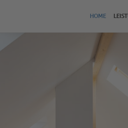
HOME
LEIS
Renovierung und Sanieru
Wasserschaden
Unsere Fachleute der Denau GmbH in N
nicht nur top Leistungen, wenn es um 
einen Schimmelbefall geht:
Wir übernehmen gerne auch eine fachg
einem Wasserschaden oder bei Feuchti