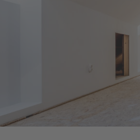
Jetzt anrufen
01517 – 06 90 008
06321 – 48 41 50